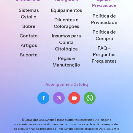
Privacidade
Sistemas
Equipamentos
Política de
Cytoliq
Diluentes e
Privacidade
Sobre
Colorações
Política de
Contato
Insumos para
Compra
Coleta
Artigos
FAQ –
Citológica
Perguntas
Suporte
Peças e
Frequentes
Manutenção
Acompanhe a Cytoliq
© Copyright 2026 Cytoliq | Todos os direitos reservados. As imagens
apresentadas neste site são meramente ilustrativas e podem não corresponder
ao produto final. Os produtos da linha Cytoliq são registrados na ANVISA. Entre