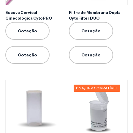
Escova Cervical
Filtro de Membrana Dupla
Ginecológica CytoPRO
CytoFilter DUO
Cotação
Cotação
Cotação
Cotação
DNA/HPV COMPATÍVEL