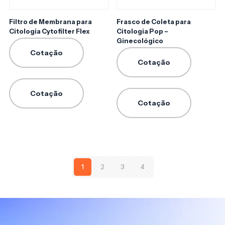
Filtro de Membrana para
Frasco de Coleta para
Citologia Cytofilter Flex
Citologia Pop –
Ginecológico
Cotação
Cotação
Cotação
Cotação
1
2
3
4