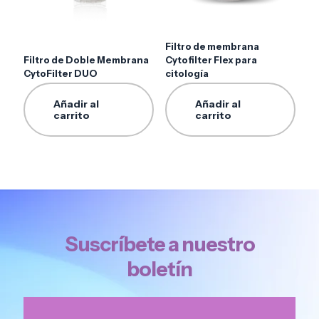
Filtro de membrana
Filtro de Doble Membrana
Cytofilter Flex para
CytoFilter DUO
citología
Añadir al
Añadir al
carrito
carrito
Suscríbete a nuestro
boletín